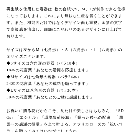
再生紙を使用した容器は1枚の台紙でS、M、Lが制作できる仕様
になっております。これにより無駄な生産を省くことができま
す。また、機能面だけではなくデザイン面も重視。金箔の文字
で高級感を演出し、細部にこだわりのあるデザインに仕上げて
おります。
サイズは左からＭ（七角形）・Ｓ（六角形）・Ｌ（八角形）の
３サイズございます。
◆Sサイズは六角形の容器（バラ18本）
18本の花言葉「あなたの活躍を応援します」
◆Mサイズは七角形の容器（バラ24本）
24本の花言葉「あなたの成功を願ってます」
◆Lサイズは八角形の容器（バラ30本）
30本の花言葉「あなたとのご縁に感謝します」
お祝いに贈る花だからこそ、見た目の美しさはもちろん、「SD
Gs」「エシカル」「環境負荷軽減」「贈った後への配慮」「周
囲への感謝の循環」を全て叶える、アフリカローズの「祝いバ
ラ」を贈ってみてはいかがでしょうか。