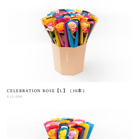
CELEBRATION ROSE【L】（30本）
¥55,000