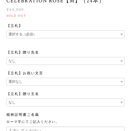
CELEBRATION ROSE【M】（24本）
¥44,000
SOLD OUT
【立札】
【立札】贈り先名
【立札】お祝い文言
【立札】贈り主名
植林証明書ご名義
ローマ字にてご記入ください。