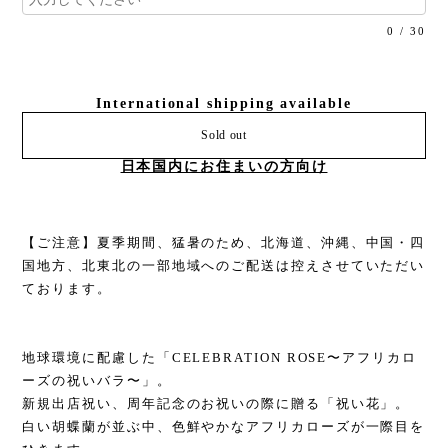
0
/
30
International shipping available
Sold out
日本国内にお住まいの方向け
【ご注意】夏季期間、猛暑のため、北海道、沖縄、中国・四
国地方、北東北の一部地域へのご配送は控えさせていただい
ております。
地球環境に配慮した「CELEBRATION ROSE〜アフリカロ
ーズの祝いバラ〜」。
新規出店祝い、周年記念のお祝いの際に贈る「祝い花」。
白い胡蝶蘭が並ぶ中、色鮮やかなアフリカローズが一際目を