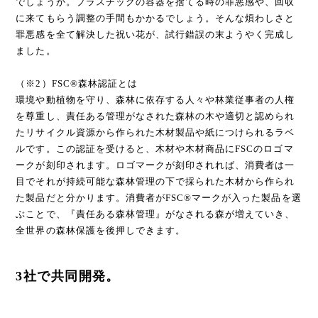
でしょうか。プラスチックの容器を捨てる時の罪悪感や、回収
に来てもらう調整の手間もかかるでしょう。そんな煩わしさと
罪悪感を全て解決した祝い花が、試行錯誤の末ようやく完成し
ました。
（※2）FSC®森林認証とは
環境や動植物を守り、森林に依存する人々や林業従事者の人権
を尊重し、責任ある管理がなされた森林の木や適切と認められ
たリサイクル資源から作られた木材製品や紙につけられるラベ
ルです。この認証を受けると、木材や木材商品にFSCのロゴマ
ークが刻印されます。ロゴマークが刻印されれば、消費者は一
目でそれが持続可能な森林管理の下で採られた木材から作られ
た製品だと分かります。消費者がFSC®マークが入った製品を選
ぶことで、『責任ある森林管理』がなされる森が増えていき、
全世界の森林保護を後押しできます。
3社で共同開発。