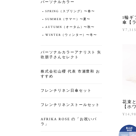
パーソナルカラー
SPRING（スプリング）〜春〜
1輪ギ
SUMMER（サマー）〜夏〜
傘【
AUTUMN（オータム）〜秋〜
¥7,31
WINTER（ウィンター）〜冬〜
パーソナルカラーアナリスト 矢
吹朋子さんセレクト
株式会社山櫻 代表 市瀬豊和 お
すすめ
フレンチリネン日傘セット
花束
フレンチリネンストールセット
【ホ
¥14,9
AFRIKA ROSE の「お祝いバ
ラ」