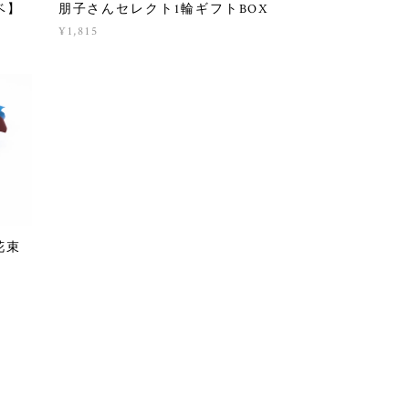
ベ】
朋子さんセレクト1輪ギフトBOX
¥1,815
花束