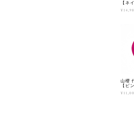
【ネ
¥14,9
山櫻 
【ピ
¥11,0