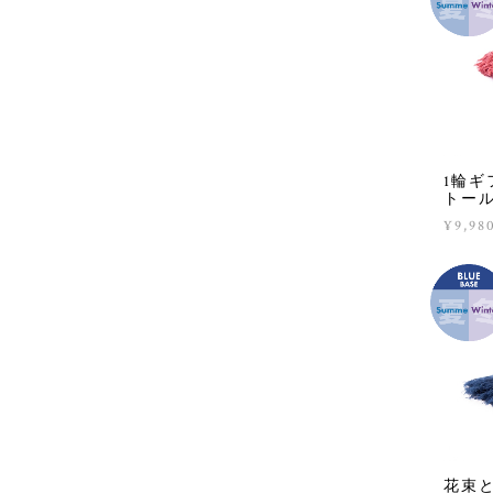
1輪ギ
トー
¥9,98
花束