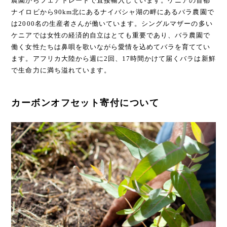
農園からフェアトレードで直接輸入しています。ケニアの首都
ナイロビから90km北にあるナイバシャ湖の畔にあるバラ農園で
は2000名の生産者さんが働いています。シングルマザーの多い
ケニアでは女性の経済的自立はとても重要であり、バラ農園で
働く女性たちは鼻唄を歌いながら愛情を込めてバラを育ててい
ます。アフリカ大陸から週に2回、17時間かけて届くバラは新鮮
で生命力に満ち溢れています。
カーボンオフセット寄付について