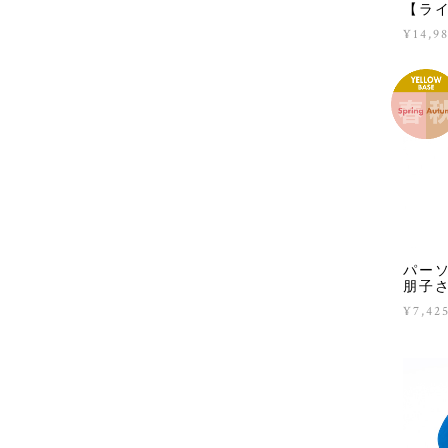
【ラ
¥14,9
パー
朋子
¥7,42