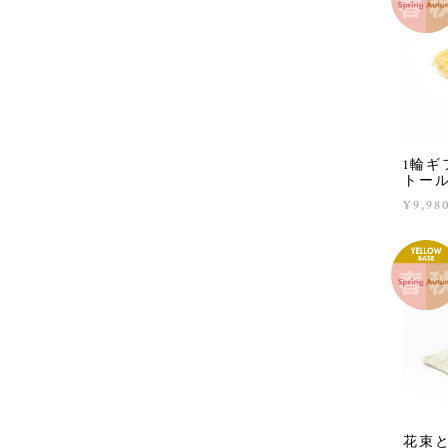
1輪ギ
トー
¥9,98
花束