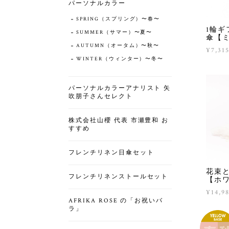
パーソナルカラー
SPRING（スプリング）〜春〜
1輪ギ
SUMMER（サマー）〜夏〜
傘【
AUTUMN（オータム）〜秋〜
¥7,31
WINTER（ウィンター）〜冬〜
パーソナルカラーアナリスト 矢
吹朋子さんセレクト
株式会社山櫻 代表 市瀬豊和 お
すすめ
フレンチリネン日傘セット
花束
フレンチリネンストールセット
【ホ
¥14,9
AFRIKA ROSE の「お祝いバ
ラ」