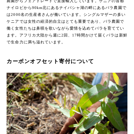
農園からフェアトレードで直接輸入しています。ケニアの首都
ナイロビから90km北にあるナイバシャ湖の畔にあるバラ農園で
は2000名の生産者さんが働いています。シングルマザーの多い
ケニアでは女性の経済的自立はとても重要であり、バラ農園で
働く女性たちは鼻唄を歌いながら愛情を込めてバラを育ててい
ます。アフリカ大陸から週に2回、17時間かけて届くバラは新鮮
で生命力に満ち溢れています。
カーボンオフセット寄付について