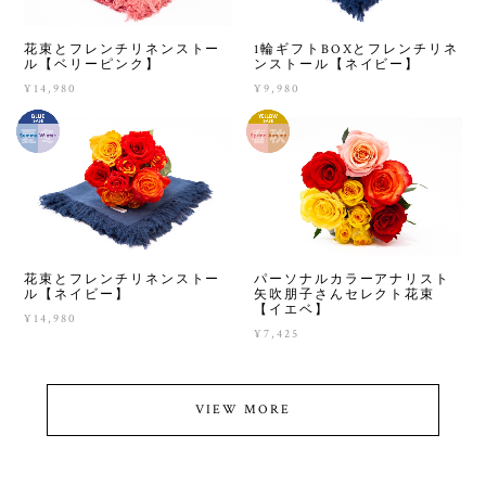
花束とフレンチリネンストー
1輪ギフトBOXとフレンチリネ
ル【ベリーピンク】
ンストール【ネイビー】
¥14,980
¥9,980
花束とフレンチリネンストー
パーソナルカラーアナリスト
ル【ネイビー】
矢吹朋子さんセレクト花束
【イエベ】
¥14,980
¥7,425
VIEW MORE