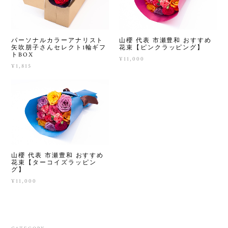
パーソナルカラーアナリスト
山櫻 代表 市瀬豊和 おすすめ
矢吹朋子さんセレクト1輪ギフ
花束【ピンクラッピング】
トBOX
¥11,000
¥1,815
山櫻 代表 市瀬豊和 おすすめ
花束【ターコイズラッピン
グ】
¥11,000