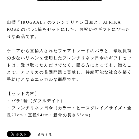
山櫻「IROGAAL」のフレンチリネン日傘と、AFRIKA
ROSE のバラ1輪をセットにした、お祝いやギフトにぴった
りな商品です。
ケニアから直輸入されたフェアトレードのバラと、環境負荷
の少ないリネンを使用したフレンチリネン日傘のギフトセッ
トは、受け取った方だけでなく、贈る方にとっても、贈るこ
とで、アフリカの貧困問題に貢献し、持続可能な社会を築く
手助けとなるエシカルな商品です。
【セット内容】
・バラ1輪（ダブルデイト）
・フレンチリネン日傘（カラー：ヒースグレイ／サイズ：全
長27cm・直径94cm・親骨の長さ55cm）
通報する